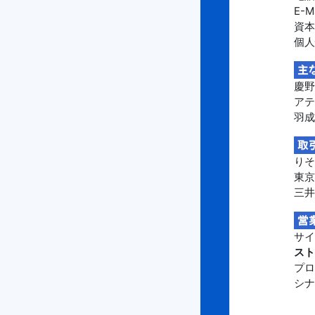
E-Ma
資本
個人
慶野
アテ
羽成
り
東京
三井
サイ
スト
プロ
シナ