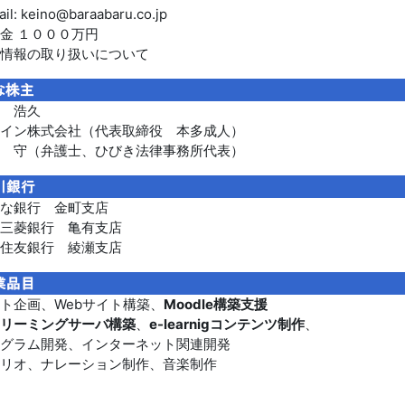
il: keino@baraabaru.co.jp
金 １０００万円
情報の取り扱いについて
 浩久
イン株式会社（代表取締役 本多成人）
 守（弁護士、ひびき法律事務所代表）
そな銀行 金町支店
三菱銀行 亀有支店
住友銀行 綾瀬支店
ト企画、Webサイト構築、
Moodle
構築支援
リーミングサーバ構築
、
e-learnigコンテンツ制作
、
グラム開発、インターネット関連開発
リオ、ナレーション制作、音楽制作