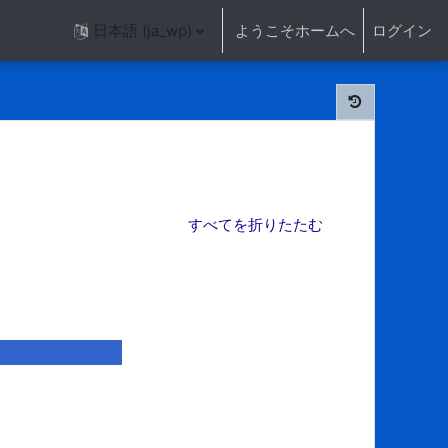
日本語 ‎(ja_wp)‎
ようこそホームへ
ログイン
すべてを折りたたむ