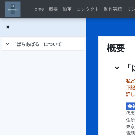
メインコンテンツへスキップする
Home
概要
沿革
コンタクト
制作実績
リ
「ばらあばる」について
概要
折りたたむ
トピッ
「
私ど
下記
詳し
代表
住所 
東京
電話 