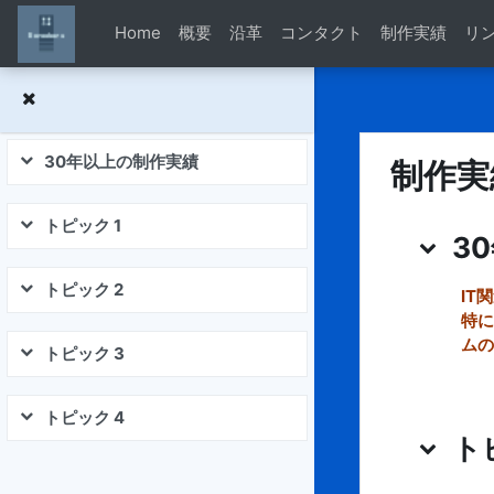
メインコンテンツへスキップする
Home
概要
沿革
コンタクト
制作実績
リ
30年以上の制作実績
制作実
折りたたむ
トピッ
トピック 1
折りたたむ
3
トピック 2
IT
折りたたむ
特に
ムの
トピック 3
折りたたむ
トピック 4
折りたたむ
ト