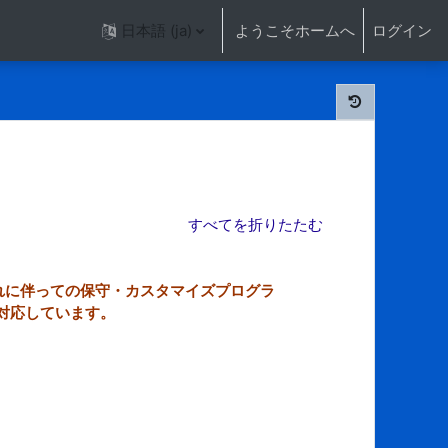
日本語 ‎(ja)‎
ようこそホームへ
ログイン
すべてを折りたたむ
れに伴っての保守・カスタマイズプログラ
に対応しています。